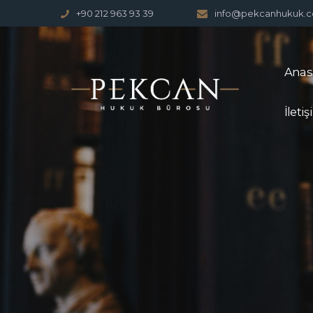
+90 212 963 93 39
info@pekcanhukuk.
Anas
İleti