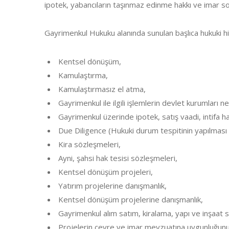
ipotek, yabancıların taşınmaz edinme hakkı ve imar sor
Gayrimenkul Hukuku alanında sunulan başlıca hukuki hi
Kentsel dönüşüm,
Kamulaştırma,
Kamulaştırmasız el atma,
Gayrimenkul ile ilgili işlemlerin devlet kurumları
Gayrimenkul üzerinde ipotek, satış vaadi, intifa hakk
Due Diligence (Hukuki durum tespitinin yapılması 
Kira sözleşmeleri,
Ayni, şahsi hak tesisi sözleşmeleri,
Kentsel dönüşüm projeleri,
Yatırım projelerine danışmanlık,
Kentsel dönüşüm projelerine danışmanlık,
Gayrimenkul alım satım, kiralama, yapı ve inşaat 
Projelerin çevre ve imar mevzuatına uygunluğun