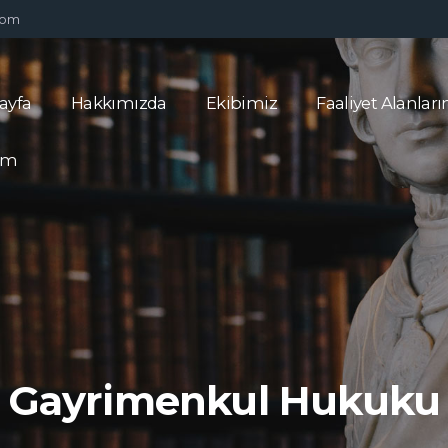
com
ayfa
Hakkımızda
Ekibimiz
Faaliyet Alanlar
şim
Gayrimenkul Hukuku