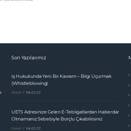
Son Yazılarımız
İş Hukukunda Yeni Bir Kavram – Bilgi Uçurmak
(Whistleblowing)
k
Genel
04.02.22
UETS Adresinize Gelen E-Tebligatlardan Haberdar
Olmamanız Sebebiyle Borçlu Çıkabilirsiniz
Genel
04.02.22