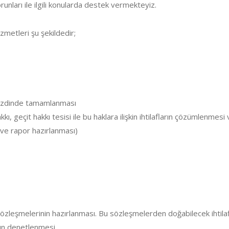
unları ile ilgili konularda destek vermekteyiz.
zmetleri şu şekildedir;
 nezdinde tamamlanması
ı, geçit hakkı tesisi ile bu haklara ilişkin ihtilafların çözümlenmesi 
ve rapor hazırlanması)
sözleşmelerinin hazırlanması. Bu sözleşmelerden doğabilecek ihtila
un denetlenmesi,