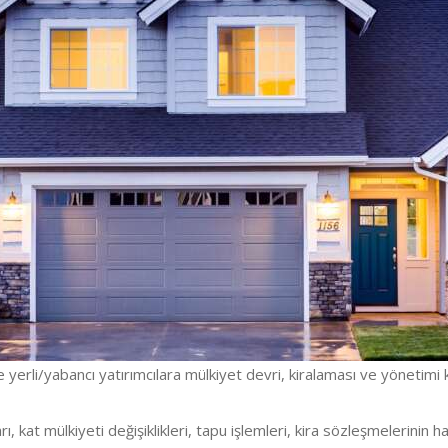
 yerli/yabancı yatırımcılara mülkiyet devri, kiralaması ve yönetimi
 kat mülkiyeti değişiklikleri, tapu işlemleri, kira sözleşmelerinin